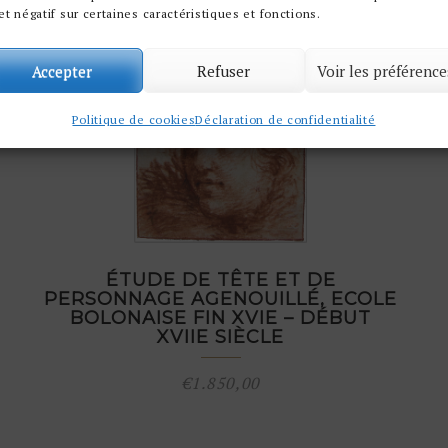
et négatif sur certaines caractéristiques et fonctions.
Accepter
Refuser
Voir les préférence
Politique de cookies
Déclaration de confidentialité
ÉTUDE DE TÊTE ET DE
PERSONNAGE AGENOUILLÉ, ECOLE
BOLONAISE FIN XVIE – DÉBUT
XVIIE SIÈCLE
€
1.850,00