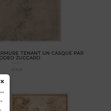
ARMURE TENANT UN CASQUE PAR
DDEO ZUCCARO
SOLD
ies
es
n