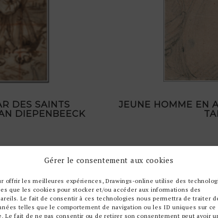
AR DES SAINTS
JEUNE HOMME EN 
AN DIEPENBEECK
TA
Gérer le consentement aux cookies
r offrir les meilleures expériences, Drawings-online utilise des technolog
les que les cookies pour stocker et/ou accéder aux informations des
areils. Le fait de consentir à ces technologies nous permettra de traiter d
nnées telles que le comportement de navigation ou les ID uniques sur ce
e. Le fait de ne pas consentir ou de retirer son consentement peut avoir u