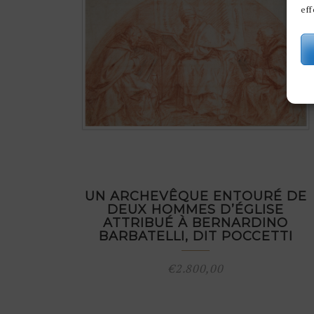
eff
UN ARCHEVÊQUE ENTOURÉ DE
DEUX HOMMES D’ÉGLISE
ATTRIBUÉ À BERNARDINO
BARBATELLI, DIT POCCETTI
€
2.800,00