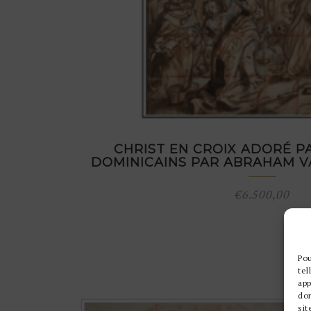
CHRIST EN CROIX ADORÉ P
DOMINICAINS PAR ABRAHAM V
€
6.500,00
Pou
tel
app
do
sit