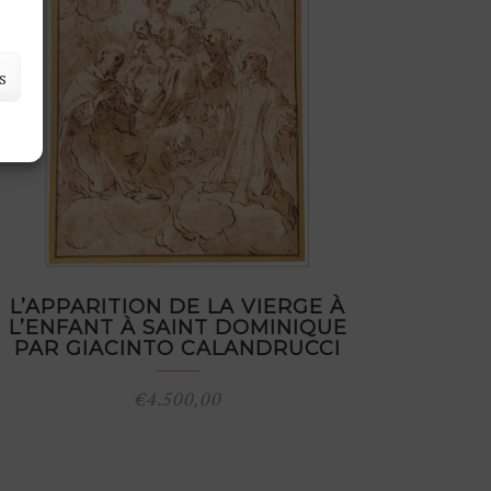
s
L’APPARITION DE LA VIERGE À
L’ENFANT À SAINT DOMINIQUE
PAR GIACINTO CALANDRUCCI
€
4.500,00