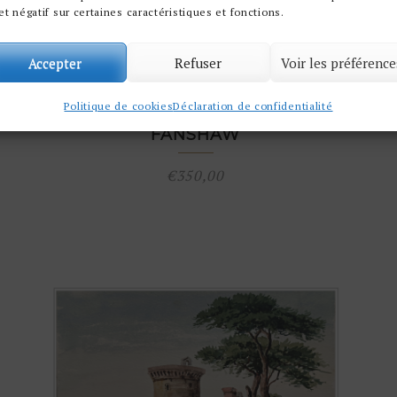
et négatif sur certaines caractéristiques et fonctions.
Accepter
Refuser
Voir les préférence
JARDIN DE SALLUSTE – MURAILLE
S
SERVIENNE – VILLA MASSIMO PAR
Politique de cookies
Déclaration de confidentialité
SUSANNA FRANCES FAITHFUL
FANSHAW
€
350,00