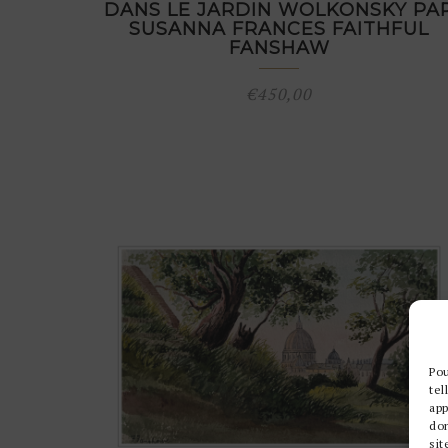
DANS LE JARDIN WOLKONSKY PA
SUSANNA FRANCES FAITHFUL
FANSHAW
€
450,00
Pou
tel
app
do
sit