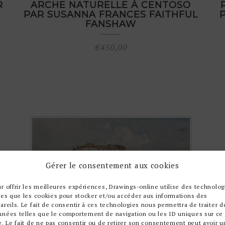
R
ARCHE NATURELLE À CENTOSO
PAR SUSANNA FRANCES FAITHFUL
FANSHAW
€
450,00
Gérer le consentement aux cookies
r offrir les meilleures expériences, Drawings-online utilise des technolog
les que les cookies pour stocker et/ou accéder aux informations des
areils. Le fait de consentir à ces technologies nous permettra de traiter d
nnées telles que le comportement de navigation ou les ID uniques sur ce
e. Le fait de ne pas consentir ou de retirer son consentement peut avoir u