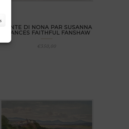
s
PONTE DI NONA PAR SUSANNA
FRANCES FAITHFUL FANSHAW
€
350,00