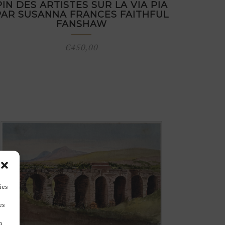
PIN DES ARTISTES SUR LA VIA PIA
PAR SUSANNA FRANCES FAITHFUL
FANSHAW
€
450,00
ies
es
n