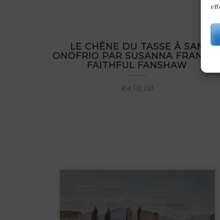
eff
LE CHÊNE DU TASSE À SAN
ONOFRIO PAR SUSANNA FRANCE
FAITHFUL FANSHAW
€
450,00