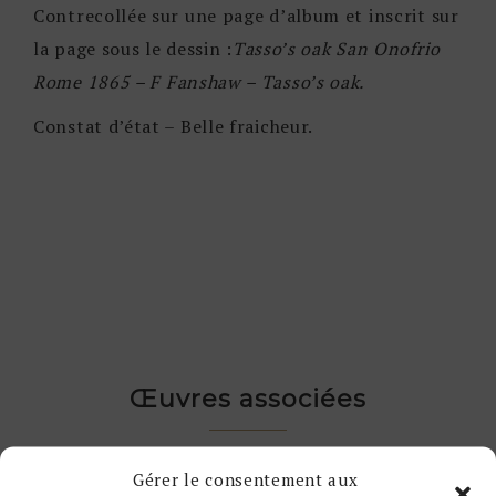
Contrecollée sur une page d’album et inscrit sur
la page sous le dessin :
Tasso’s oak San Onofrio
Rome 1865
– F Fanshaw – Tasso’s oak.
Constat d’état – Belle fraicheur.
Œuvres associées
Gérer le consentement aux