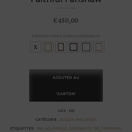
€
450,00
PROPOSITIONS D'ENCADREMENTS
quantité
de
AJOUTER AU
Le
chêne
'CARTON'
du
Tasse
UGS :
ND
à
CATÉGORIE :
ECOLES ANGLAISES
San
ÉTIQUETTES :
19E
,
AQUARELLE
,
DESSINS DU 19E
,
FANSHAW
,