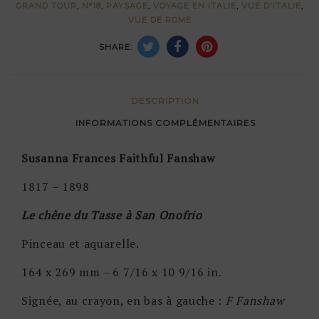
GRAND TOUR
,
N°18
,
PAYSAGE
,
VOYAGE EN ITALIE
,
VUE D'ITALIE
,
Onofrio
VUE DE ROME
par
SHARE:
Susanna
Frances
Faithful
DESCRIPTION
Fanshaw
INFORMATIONS COMPLÉMENTAIRES
Susanna Frances Faithful Fanshaw
1817 – 1898
Le chêne du Tasse à San Onofrio
Pinceau et aquarelle.
164 x 269 mm – 6 7/16 x 10 9/16 in.
Signée, au crayon, en bas à gauche :
F Fanshaw