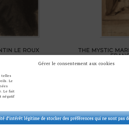
NTIN LE ROUX
THE MYSTIC MAR
FRANÇ
Gérer le consentement aux cookies
 telles
eils. Le
nnées
. Le fait
t négatif
ité d’intérêt légitime de stocker des préférences qui ne sont pas 