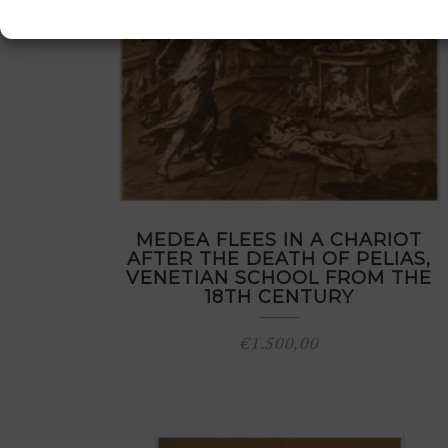
MEDEA FLEES IN A CHARIOT
AFTER THE DEATH OF PELIAS,
VENETIAN SCHOOL FROM THE
18TH CENTURY
€
1.500,00