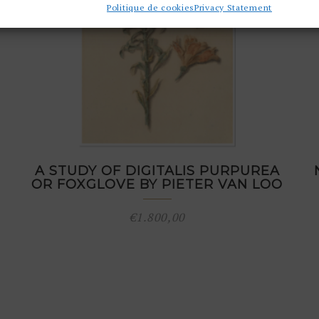
Politique de cookies
Privacy Statement
A STUDY OF DIGITALIS PURPUREA
OR FOXGLOVE BY PIETER VAN LOO
€
1.800,00