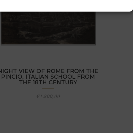
NIGHT VIEW OF ROME FROM THE
PINCIO, ITALIAN SCHOOL FROM
THE 18TH CENTURY
€
1.800,00