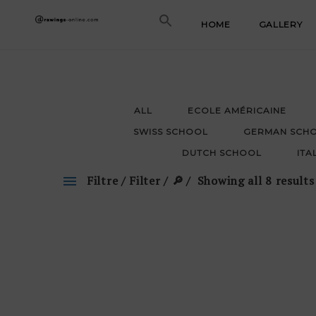
Skip
HOME
GALLERY
to
content
ALL
ECOLE AMÉRICAINE
SWISS SCHOOL
GERMAN SCH
DUTCH SCHOOL
ITA
Filtre / Filter / 🔎
Showing all 8 results