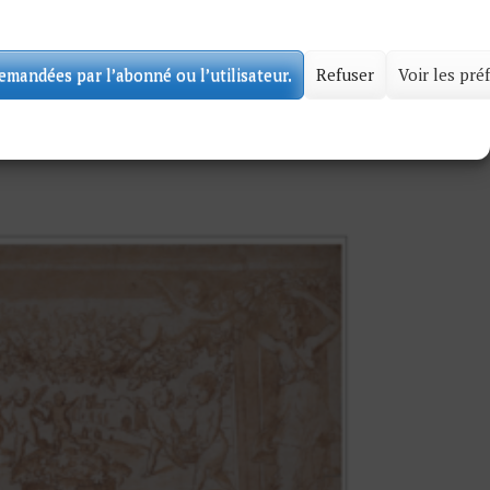
SOLD
demandées par l’abonné ou l’utilisateur.
Refuser
Voir les pré