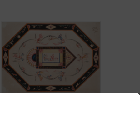
PROJECT FOR AN OCTAGONAL
CEILING DECORATION BY
FRANÇOIS-JOSEPH BÉLANGER