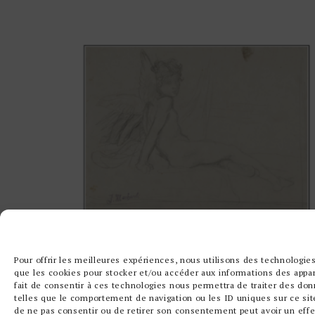
Pour offrir les meilleures expériences, nous utilisons des technologies
STUDY OF A SEATED ANGEL BY
que les cookies pour stocker et/ou accéder aux informations des appar
JULES MACHARD
fait de consentir à ces technologies nous permettra de traiter des do
telles que le comportement de navigation ou les ID uniques sur ce site
de ne pas consentir ou de retirer son consentement peut avoir un effe
€
350,00