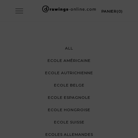
Skip
Toggle
PANIER(0)
to
navigation
content
ALL
ECOLE AMÉRICAINE
ECOLE AUTRICHIENNE
ECOLE BELGE
ECOLE ESPAGNOLE
ECOLE HONGROISE
ECOLE SUISSE
ECOLES ALLEMANDES