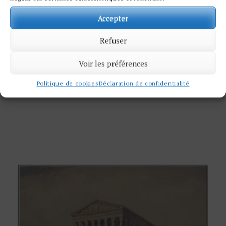
Accepter
Refuser
VUE DE LA CHAMBRE DE CONSTANTIN
AU VATICAN, ÉCOLE ITALIENNE DU XIXE
SIÈCLE
Voir les préférences
SOLD
Politique de cookies
Déclaration de confidentialité