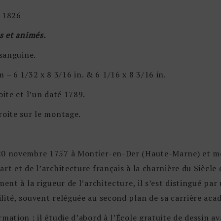
, 1826
s et animés.
 sanguine.
 6 1/32 x 8 3/16 in. & 6 1/16 x 8 3/16 in.
oite et l’un daté 1789.
roite sur le montage.
20 novembre 1757 à Montier-en-Der (Haute-Marne) et mort
rt et de l’architecture français à la charnière du Siècle
ment à la rigueur de l’architecture, il s’est distingué pa
lité, souvent reléguée au second plan de sa carrière aca
mation : il étudie d’abord à l’École gratuite de dessin av