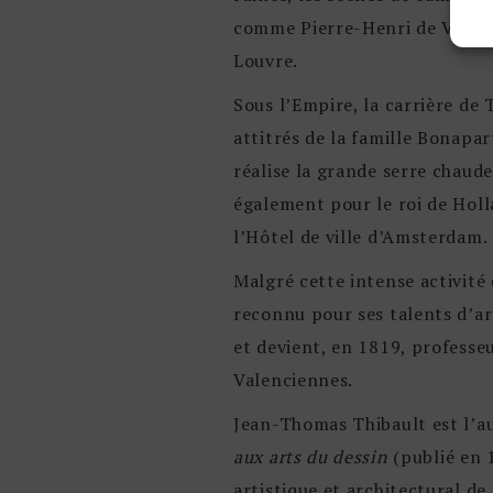
comme Pierre-Henri de Valenci
Louvre.
Sous l’Empire, la carrière de
attitrés de la famille Bonapar
réalise la grande serre chaude
également pour le roi de Holl
l’Hôtel de ville d’Amsterdam.
Malgré cette intense activité 
reconnu pour ses talents d’ar
et devient, en 1819, professe
Valenciennes.
Jean-Thomas Thibault est l’a
aux arts du dessin
(publié en 
artistique et architectural de