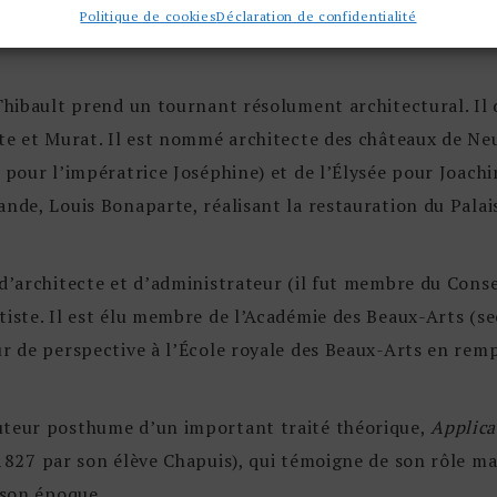
Politique de cookies
Déclaration de confidentialité
ennes. Ses dessins et lavis sont aujourd’hui en grande 
 Thibault prend un tournant résolument architectural. Il 
te et Murat. Il est nommé architecte des châteaux de Neui
 pour l’impératrice Joséphine) et de l’Élysée pour Joachi
ande, Louis Bonaparte, réalisant la restauration du Palai
d’architecte et d’administrateur (il fut membre du Conseil
tiste. Il est élu membre de l’Académie des Beaux-Arts (s
ur de perspective à l’École royale des Beaux-Arts en rem
uteur posthume d’un important traité théorique,
Applica
1827 par son élève Chapuis), qui témoigne de son rôle m
 son époque.