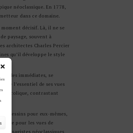
opique néoclassique. En 1778,
rometteur dans ce domaine.
 moment décisif. Là, il ne se
 de paysage, souvent à
les architectes Charles Percier
nes qu’il développe le style
cturales immédiates, se
ies
écute l’essentiel de ses vues
es
mélancolique, contrastant
n
t des dessins pour eux-mêmes,
lière pour les vues de
s
es paysagistes néoclassiques