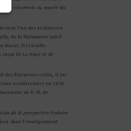
partie conservés au musée du
devient l’un des architectes
lly, de la Malmaison (où il
m Murat. Il travaille
s royal de La Haye et de
 des Bâtiments civils), il est
ection Architecture) en 1818
placement de P.-H. de
tion de la perspective linéaire
ajeur dans l’enseignement