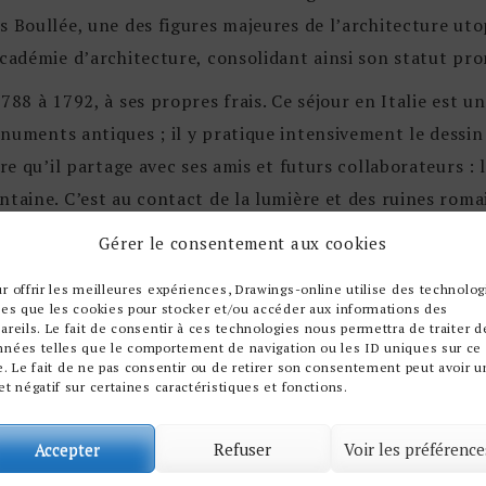
s Boullée, une des figures majeures de l’architecture ut
Académie d’architecture, consolidant ainsi son statut p
788 à 1792, à ses propres frais. Ce séjour en Italie est un
numents antiques ; il y pratique intensivement le dessin
nre qu’il partage avec ses amis et futurs collaborateurs : 
taine. C’est au contact de la lumière et des ruines romai
e de peintre.
Gérer le consentement aux cookies
riode révolutionnaire, Thibault, sans commandes archite
r offrir les meilleures expériences, Drawings-online utilise des technolog
einture et au dessin. C’est durant cette période qu’il ex
les que les cookies pour stocker et/ou accéder aux informations des
areils. Le fait de consentir à ces technologies nous permettra de traiter d
alie, caractérisées par une approche plus romantique et 
nnées telles que le comportement de navigation ou les ID uniques sur ce
e. Le fait de ne pas consentir ou de retirer son consentement peut avoir u
cture néoclassique.
et négatif sur certaines caractéristiques et fonctions.
ctes de son temps à produire et à exposer des peintures e
 et 1796. Ses œuvres témoignent d’une affection particu
Accepter
Refuser
Voir les préférence
 et les jeux de lumière, qui l’inscrivent dans la lignée d