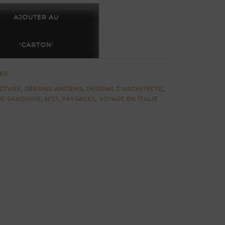
té
AJOUTER AU
'CARTON'
es
ecturés
ES
ECTURE
,
DESSINS ANCIENS
,
DESSINS D'ARCHITECTE
,
DE SANGUINE
,
N°21
,
PAYSAGES
,
VOYAGE EN ITALIE
s
s
lt