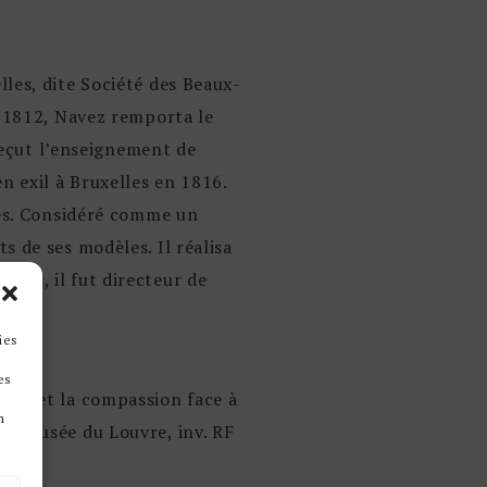
les, dite Société des Beaux-
n 1812, Navez remporta le
 reçut l’enseignement de
n exil à Bruxelles en 1816.
res. Considéré comme un
s de ses modèles. Il réalisa
862, il fut directeur de
ies
es
eur et la compassion face à
n
au Musée du Louvre, inv. RF