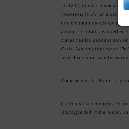
En 1817, lors de son séjour en
resserrée, le Christ mort ent
une communion des corps. L’ar
à droite « refait à Bruxelles 
Navez réalisa pendant son séjo
Cette
Lamentation sur le Chri
le réalisme qui caractériseront
Constat d’état : Bon état géné
[1]
Denis Coekelberghs, Alain 
nostalgie de
l’Italie, Gand, S