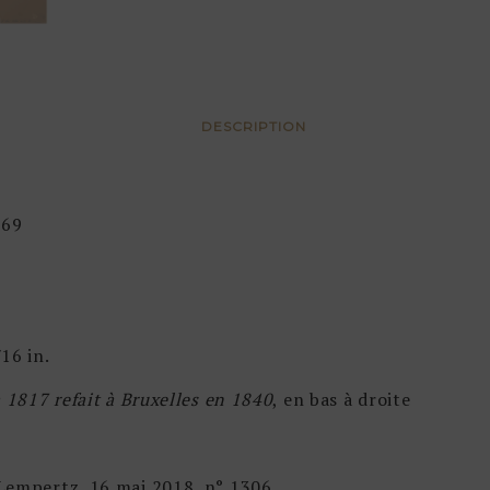
DESCRIPTION
869
16 in.
 1817 refait à Bruxelles en 1840
, en bas à droite
Lempertz, 16 mai 2018, n° 1306.