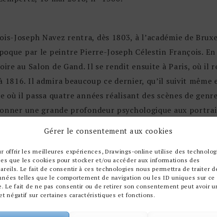
ois-Joseph Navez rentra, dès 1803, à l’académie de Bruxel
’époque par le peintre Pierre-Joseph Célestin François. E
oire au Salon de Gand. Il se rendit ensuite à Paris, où il
 1816. Il admira beaucoup ce dernier, qu’il suivit même e
lie où il passa quatre années réalisant des scènes de gen
t donner une grande profondeur psychologique aux portrait
s historiques, mythologiques et religieuses. De 1835 à 1
Gérer le consentement aux cookies
rts de Bruxelles.
r offrir les meilleures expériences, Drawings-online utilise des technolog
les que les cookies pour stocker et/ou accéder aux informations des
areils. Le fait de consentir à ces technologies nous permettra de traiter d
ez réalisa une
Déploration du Christ
représentant la doul
nnées telles que le comportement de navigation ou les ID uniques sur ce
e. Le fait de ne pas consentir ou de retirer son consentement peut avoir u
sin au crayon gras avec un modelé très soigné (conservé 
et négatif sur certaines caractéristiques et fonctions.