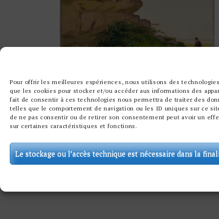
Pour offrir les meilleures expériences, nous utilisons des technologies
que les cookies pour stocker et/ou accéder aux informations des appar
fait de consentir à ces technologies nous permettra de traiter des do
telles que le comportement de navigation ou les ID uniques sur ce site
de ne pas consentir ou de retirer son consentement peut avoir un effe
WOMAN IN A ROCKY LANDSCAPE
sur certaines caractéristiques et fonctions.
BY CHARLES LACOSTE
Le stockage ou l’accès technique est nécessaire dans la final
SOLD