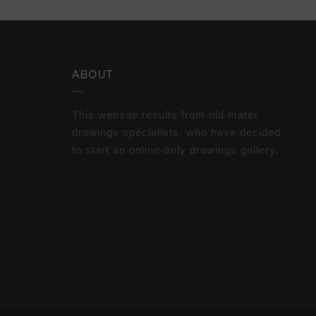
ABOUT
This website results from old mater
drawings specialists, who have decided
to start an online-only drawings gallery.