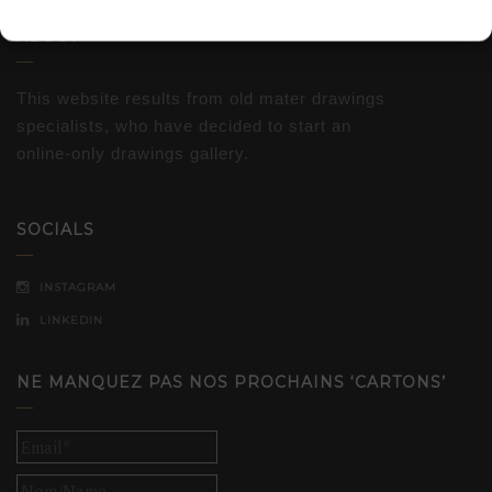
ABOUT
This website results from old mater drawings
specialists, who have decided to start an
online-only drawings gallery.
SOCIALS
INSTAGRAM
LINKEDIN
NE MANQUEZ PAS NOS PROCHAINS ‘CARTONS’